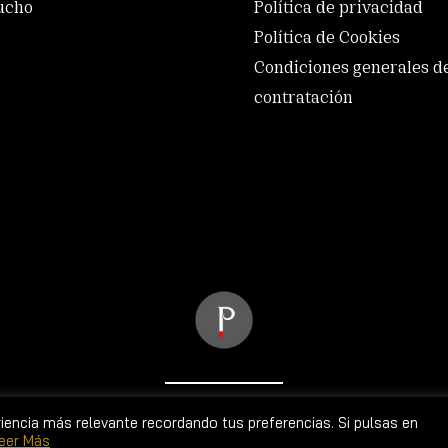
ucho
Política de privacidad
Política de Cookies
Condiciones generales d
contratación
de Primitivo Martín S.A. Camilo José Cela 5-7, 37778 Gui
riencia más relevante recordando tus preferencias. Si pulsas en
eer Más