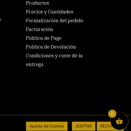
Productos
Precios y Cantidades
e
Formalización del pedido
Facturación
Política de Pago
Política de Devolución
Condiciones y coste de la
entrega
0
juelo (Salamanca)
Ajustes de Cookies
ACEPTAR
RECHAZAR