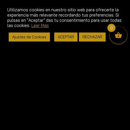
Utilizamos cookies en nuestro sitio web para ofrecerte la
experiencia más relevante recordando tus preferencias. Si
pulsas en "Aceptar" das tu consentimiento para usar todas
las cookies.
Leer Más
0
Ajustes de Cookies
ACEPTAR
RECHAZAR
Jamones y Embutidos
Pinucho
En Pinucho llevamos más de cien años
elaborando jamones y embutidos ibéricos.